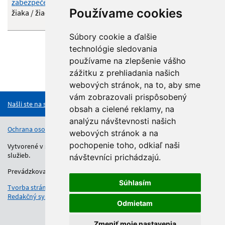
zabezpečenie plnenia povinnej školskej dochádzky
Používame cookies
žiaka / žiačky v školskom roku 2026/2027
Súbory cookie a ďalšie
technológie sledovania
používame na zlepšenie vášho
zážitku z prehliadania našich
Hore
webových stránok, na to, aby sme
vám zobrazovali prispôsobený
Našli ste na stránke chybu?
obsah a cielené reklamy, na
analýzu návštevnosti našich
Ochrana osobných údajov
Vyhlásenie o prístupnosti
Kontakt
webových stránok a na
pochopenie toho, odkiaľ naši
Vytvorené v súlade s Jednotným dizajn manuálom elektronických
služieb.
návštevníci prichádzajú.
Prevádzkovateľom služby je Regionálny úrad školskej správy.
Súhlasím
Tvorba stránok
: Aglo Solutions
Redakčný systém
: SysCom
Odmietam
Zmeniť moje nastavenia