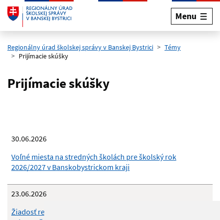
Menu
Preskočiť na hlavný obsah
Regionálny úrad školskej správy v Banskej Bystrici
Témy
Prijímacie skúšky
Prijímacie skúšky
30.06.2026
Voľné miesta na stredných školách pre školský rok
2026/2027 v Banskobystrickom kraji
23.06.2026
Žiadosť regionálnemu úradu školskej správy o