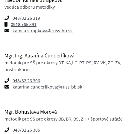
vedúca odboru metodiky
048/32 26 319
0918 765 391
kamila.strapkova@russ-bb.sk
Mgr. Ing. Katarína Čunderlíková
metodik pre SŠ pre okresy DT, KA,LC, PT, RS, RV, VK, ZC, ZV,
nostrifikácie
048/32 26 306
katarina.cunderlikova@russ-bb.sk
Mgr. Bohuslava Morová
metodik pre SŠ pre okresy BB, BR, BŠ, ZH + športové súťaže
048/32 26 305