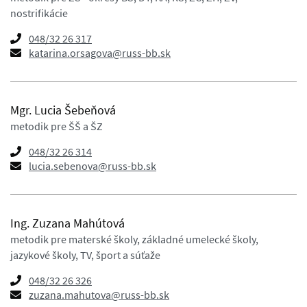
nostrifikácie
048/32 26 317
katarina.orsagova@russ-bb.sk
Mgr. Lucia Šebeňová
metodik pre ŠŠ a ŠZ
048/32 26 314
lucia.sebenova@russ-bb.sk
Ing. Zuzana Mahútová
metodik pre materské školy, základné umelecké školy,
jazykové školy, TV, šport a súťaže
048/32 26 326
zuzana.mahutova@russ-bb.sk