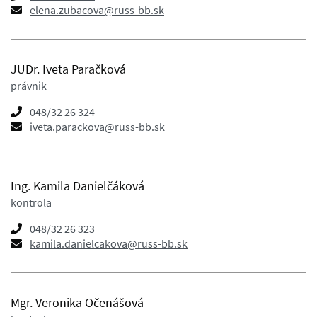
elena.zubacova@russ-bb.sk
JUDr. Iveta Paračková
právnik
048/32 26 324
iveta.parackova@russ-bb.sk
Ing. Kamila Danielčáková
kontrola
048/32 26 323
kamila.danielcakova@russ-bb.sk
Mgr. Veronika Očenášová