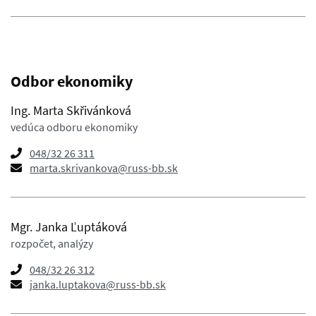
Odbor ekonomiky
Ing. Marta Skřivánková
vedúca odboru ekonomiky
048/32 26 311
marta.skrivankova@russ-bb.sk
Mgr. Janka Ľuptáková
rozpočet, analýzy
048/32 26 312
janka.luptakova@russ-bb.sk