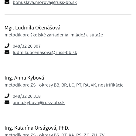
bohuslava.morova@russ-bb.sk
Mgr. Ľudmila Očenášová
metodik pre školské zariadenia, mládež a súťaže
048/32 26 307
ludmila.ocenasova@russ-bb.sk
Ing. Anna Kybová
metodik pre ZŠ - okresy BB, BR, LC, PT, RA, VK, nostrifikácie
048/32 26 318
anna.kybova@russ-bb.sk
Ing. Katarína Orságová, PhD.
metodik pre ZŠ - okresy BS, DT, KA, RS, ZC, ZH, ZV,