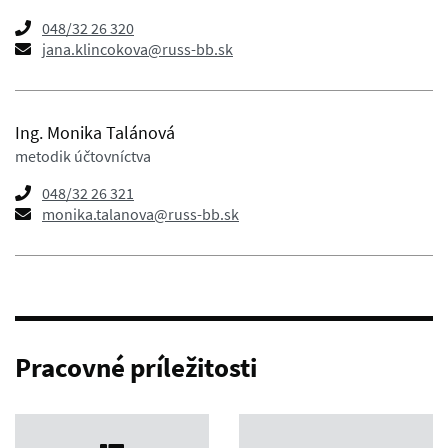
048/32 26 320
jana.klincokova@russ-bb.sk
Ing. Monika Talánová
metodik účtovníctva
048/32 26 321
monika.talanova@russ-bb.sk
Pracovné príležitosti