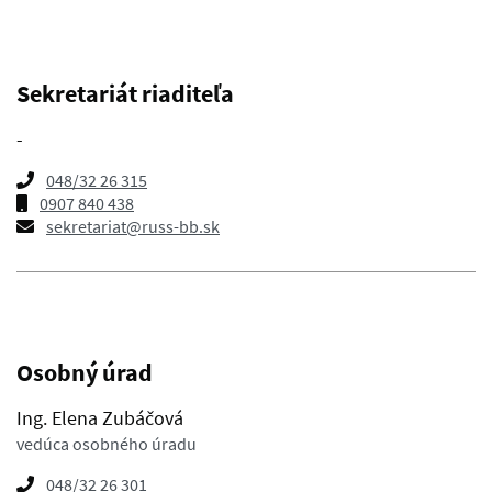
Sekretariát riaditeľa
-
048/32 26 315
0907 840 438
sekretariat@russ-bb.sk
Osobný úrad
Ing. Elena Zubáčová
vedúca osobného úradu
048/32 26 301