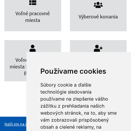
Voľné pracovné
Výberové konania
miesta
Voľné pracovné
Výberové konania
miesta RÚŠS Banská
RÚŠS Banská
Používame cookies
Bystrica
Bystrica
Súbory cookie a ďalšie
technológie sledovania
používame na zlepšenie vášho
zážitku z prehliadania našich
Hore
webových stránok, na to, aby sme
vám zobrazovali prispôsobený
Našli ste na stránke chybu?
obsah a cielené reklamy, na