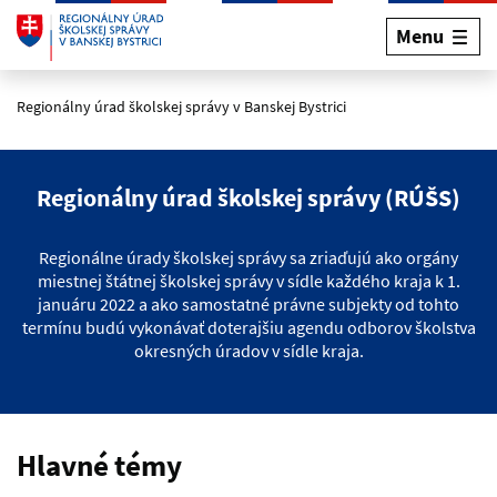
Menu
Preskočiť na hlavný obsah
Regionálny úrad školskej správy v Banskej Bystrici
Regionálny úrad školskej správy (RÚŠS)
Regionálne úrady školskej správy sa zriaďujú ako orgány
miestnej štátnej školskej správy v sídle každého kraja k 1.
januáru 2022 a ako samostatné právne subjekty od tohto
termínu budú vykonávať doterajšiu agendu odborov školstva
okresných úradov v sídle kraja.
Hlavné témy