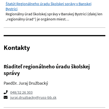
Štatút Regionálneho úradu školskej správy v Banskej
Bystrici
Regionálny úrad školskej správy v Banskej Bystrici (ďalej len
„regionálny úrad“) je orgánom miest…
Kontakty
Riaditeľ regionálneho úradu školskej
správy
PaedDr. Juraj Družbacký
048/32 26 303
juraj.druzbacky@russ-bb.sk