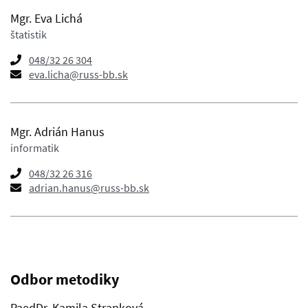
Mgr. Eva Lichá
štatistik
048/32 26 304
eva.licha@russ-bb.sk
Mgr. Adrián Hanus
informatik
048/32 26 316
adrian.hanus@russ-bb.sk
Odbor metodiky
PaedDr. Kamila Strapková