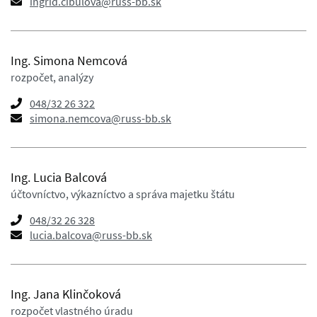
ingrid.cibulova@russ-bb.sk
Ing. Simona Nemcová
rozpočet, analýzy
048/32 26 322
simona.nemcova@russ-bb.sk
Ing. Lucia Balcová
účtovníctvo, výkazníctvo a správa majetku štátu
048/32 26 328
lucia.balcova@russ-bb.sk
Ing. Jana Klinčoková
rozpočet vlastného úradu