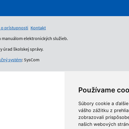
 o prístupnosti
Kontakt
n manuálom elektronických služieb.
 úrad školskej správy.
čný systém
: SysCom
Používame coo
Súbory cookie a ďalšie
vášho zážitku z prehli
zobrazovali prispôsobe
našich webových stráno