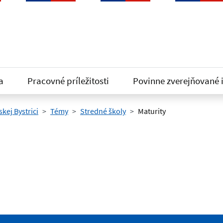
a
Pracovné príležitosti
Povinne zverejňované 
kej Bystrici
Témy
Stredné školy
Maturity