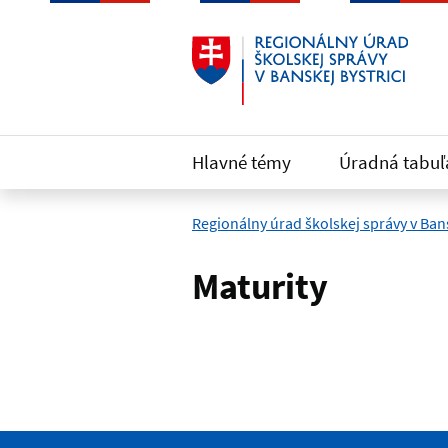
Preskočiť na hlavný obsah
Hlavné témy
Úradná tabuľ
Regionálny úrad školskej správy v Bans
Maturity