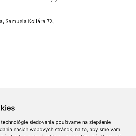
a, Samuela Kollára 72,
Hore
kies
Našli ste na stránke chybu?
 technológie sledovania používame na zlepšenie
adania našich webových stránok, na to, aby sme vám