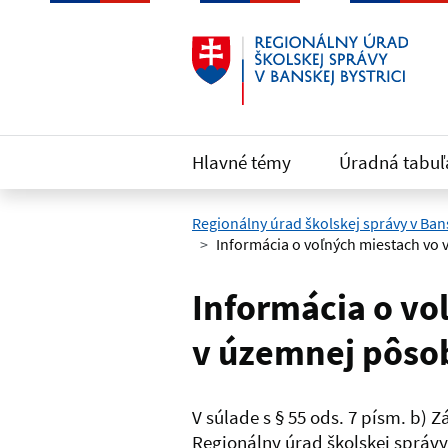
Preskočiť na hlavný obsah
Hlavné témy
Úradná tabuľ
Regionálny úrad školskej správy v Bans
Informácia o voľných miestach vo
Informácia o vo
v územnej pôsob
V súlade s § 55 ods. 7 písm. b) 
Regionálny úrad školskej správy