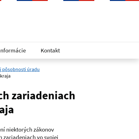
informácie
Kontakt
ej pôsobnosti úradu
kraja
ch zariadeniach
aja
ení niektorých zákonov
 zariadeniach vo svojej