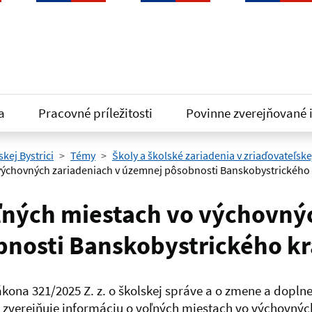
a
Pracovné príležitosti
Povinne zverejňované 
kej Bystrici
Témy
Školy a školské zariadenia v zriaďovateľsk
 výchovných zariadeniach v územnej pôsobnosti Banskobystrického 
ľných miestach vo výchovný
nosti Banskobystrického kr
Zákona 321/2025 Z. z. o školskej správe a o zmene a dopln
 zverejňuje informáciu o voľných miestach vo výchovných