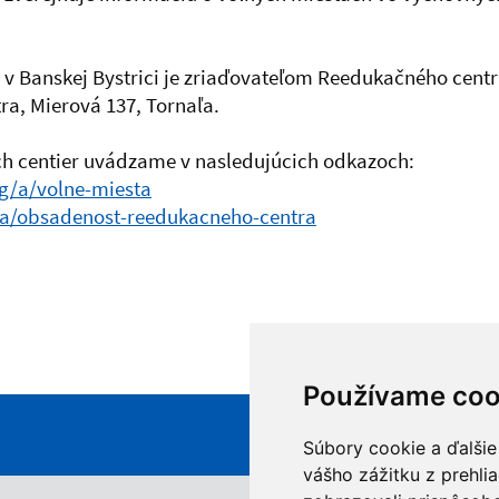
 v Banskej Bystrici je zriaďovateľom Reedukačného centr
a, Mierová 137, Tornaľa.
h centier uvádzame v nasledujúcich odkazoch:
g/a/volne-miesta
g/a/obsadenost-reedukacneho-centra
Používame coo
Súbory cookie a ďalšie
vášho zážitku z prehli