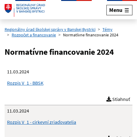
Menu
Preskočiť na hlavný obsah
Regionálny úrad školskej správy v Banskej Bystrici
Témy
Rozpočet a financovanie
Normatívne financovanie 2024
Normatívne financovanie 2024
11.03.2024
Rozpis V_1 - BBSK
Stiahnuť
11.03.2024
Rozpis V_1 - cirkevní zriaďovatelia