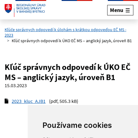
Menu
Preskočiť na hlavný obsah
Kľúče správnych odpovedí k úlohám s krátkou odpoveďou EČ MS -
2023
Kľúč správnych odpovedí k ÚKO EČ MS – anglický jazyk, úroveň B1
Kľúč správnych odpovedí k ÚKO EČ
MS – anglický jazyk, úroveň B1
15.03.2023
2023_kluc_AJB1
(pdf, 505.3 kB)
Používame cookies