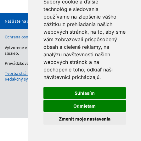
Súbory cookie a ďalšie
Hore
technológie sledovania
používame na zlepšenie vášho
Našli ste na stránke chybu?
zážitku z prehliadania našich
webových stránok, na to, aby sme
Ochrana osobných údajov
Vyhlásenie o prístupnosti
Kontakt
vám zobrazovali prispôsobený
obsah a cielené reklamy, na
Vytvorené v súlade s Jednotným dizajn manuálom elektronických
služieb.
analýzu návštevnosti našich
webových stránok a na
Prevádzkovateľom služby je Regionálny úrad školskej správy.
pochopenie toho, odkiaľ naši
Tvorba stránok
: Aglo Solutions
návštevníci prichádzajú.
Redakčný systém
: SysCom
Súhlasím
Odmietam
Zmeniť moje nastavenia